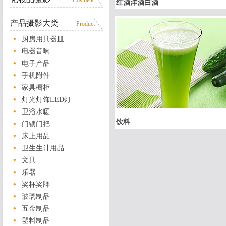
Cosmetic
红酒洋酒白酒
产品摄影大类
Product
厨房用具器皿
电器音响
电子产品
手机附件
家具橱柜
灯光灯饰LED灯
卫浴水暖
饮料
门锁门把
床上用品
卫生生计用品
文具
乐器
奖杯奖牌
玻璃制品
五金制品
塑料制品