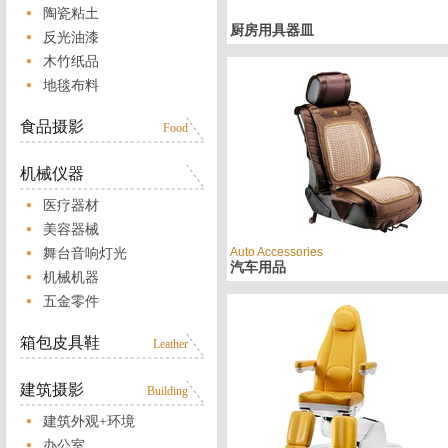
陶瓷粘土
厨房用具器皿
反光油漆
木竹纸品
地毯布料
食品摄影
Food
机械仪器
医疗器材
美容器械
Auto Accessories
舞台音响灯光
汽车用品
机械机器
五金零件
箱包皮具鞋
Leather
建筑摄影
Building
建筑外观+环境
办公室