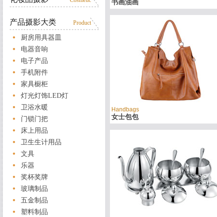
Cosmetic
书画油画
产品摄影大类
Product
厨房用具器皿
电器音响
电子产品
手机附件
家具橱柜
灯光灯饰LED灯
卫浴水暖
Handbags
女士包包
门锁门把
床上用品
卫生生计用品
文具
乐器
奖杯奖牌
玻璃制品
五金制品
塑料制品