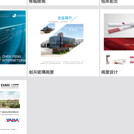
角梳喷画
知库彩页
创兴玻璃画册
画册设计