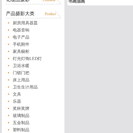
Cosmetic
书画油画
产品摄影大类
Product
厨房用具器皿
电器音响
电子产品
手机附件
家具橱柜
灯光灯饰LED灯
卫浴水暖
门锁门把
床上用品
卫生生计用品
文具
乐器
奖杯奖牌
玻璃制品
五金制品
塑料制品