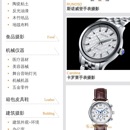
陶瓷粘土
RUNOSD
斯诺威登手表摄影
反光油漆
木竹纸品
地毯布料
食品摄影
Food
机械仪器
医疗器材
美容器械
Carolina
舞台音响灯光
卡罗莱手表摄影
机械机器
五金零件
箱包皮具鞋
Leather
建筑摄影
Building
建筑外观+环境
办公室