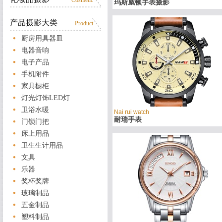
Cosmetic
玛斯威顿手表摄影
产品摄影大类
Product
厨房用具器皿
电器音响
电子产品
手机附件
家具橱柜
灯光灯饰LED灯
卫浴水暖
Nai rui watch
耐瑞手表
门锁门把
床上用品
卫生生计用品
文具
乐器
奖杯奖牌
玻璃制品
五金制品
塑料制品