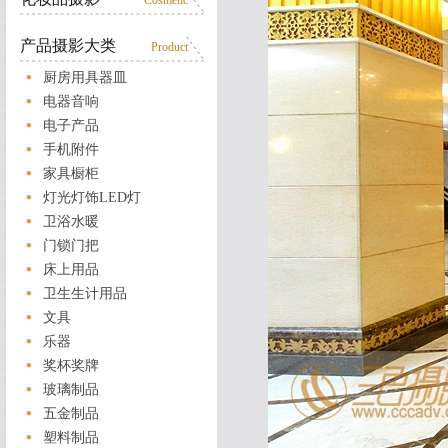
Cosmetic
产品摄影大类
Product
厨房用具器皿
电器音响
电子产品
手机附件
家具橱柜
灯光灯饰LED灯
卫浴水暖
门锁门把
床上用品
卫生生计用品
文具
乐器
奖杯奖牌
玻璃制品
五金制品
塑料制品