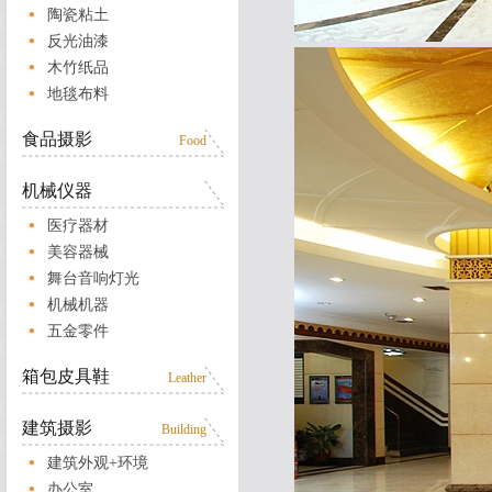
陶瓷粘土
反光油漆
木竹纸品
地毯布料
食品摄影
Food
机械仪器
医疗器材
美容器械
舞台音响灯光
机械机器
五金零件
箱包皮具鞋
Leather
建筑摄影
Building
建筑外观+环境
办公室