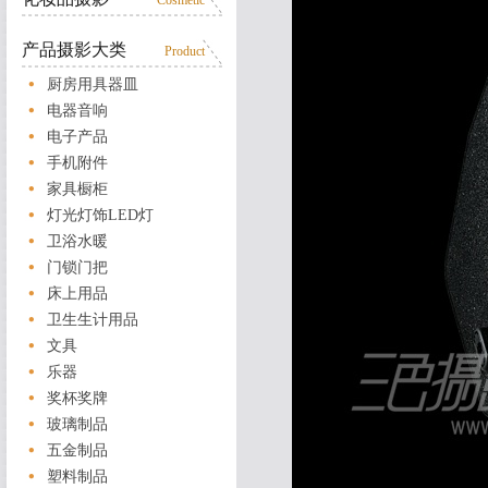
Cosmetic
产品摄影大类
Product
厨房用具器皿
电器音响
电子产品
手机附件
家具橱柜
灯光灯饰LED灯
卫浴水暖
门锁门把
床上用品
卫生生计用品
文具
乐器
奖杯奖牌
玻璃制品
五金制品
塑料制品