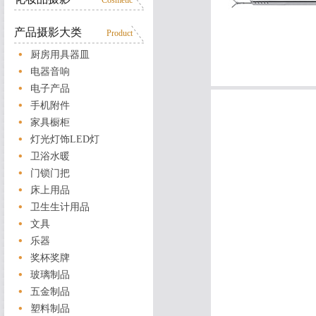
Cosmetic
产品摄影大类
Product
厨房用具器皿
电器音响
电子产品
手机附件
家具橱柜
灯光灯饰LED灯
卫浴水暖
门锁门把
床上用品
卫生生计用品
文具
乐器
奖杯奖牌
玻璃制品
五金制品
塑料制品