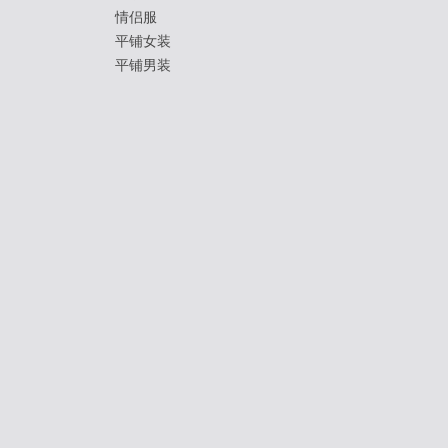
情侣服
平铺女装
平铺男装