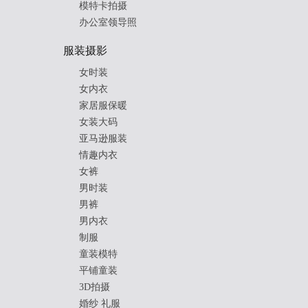
模特卡拍摄
办公室领导照
服装摄影
女时装
女内衣
家居服保暖
女装大码
亚马逊服装
情趣内衣
女裤
男时装
男裤
男内衣
制服
童装模特
平铺童装
3D拍摄
婚纱 礼服