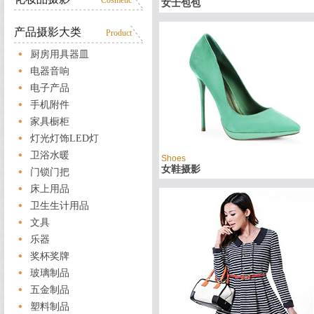
Cosmetic
女士包包
产品摄影大类
Product
厨房用具器皿
电器音响
电子产品
手机附件
家具橱柜
灯光灯饰LED灯
卫浴水暖
Shoes
女鞋摄影
门锁门把
床上用品
卫生生计用品
文具
乐器
奖杯奖牌
玻璃制品
五金制品
塑料制品