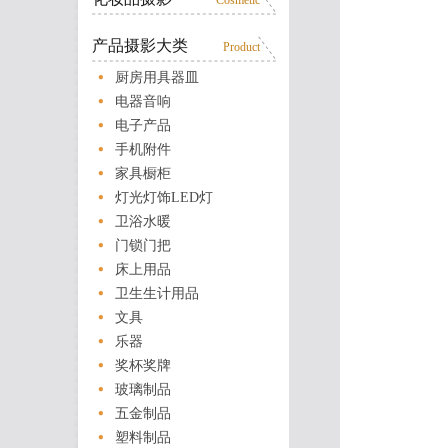
Cosmetic
产品摄影大类
Product
厨房用具器皿
电器音响
电子产品
手机附件
家具橱柜
灯光灯饰LED灯
卫浴水暖
门锁门把
床上用品
卫生生计用品
文具
乐器
奖杯奖牌
玻璃制品
五金制品
塑料制品