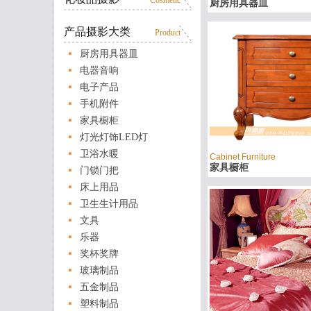
Cosmetic
厨房用具器皿
产品摄影大类
Product
厨房用具器皿
电器音响
电子产品
手机附件
家具橱柜
灯光灯饰LED灯
卫浴水暖
Cabinet Furniture
家具橱柜
门锁门把
床上用品
卫生生计用品
文具
乐器
奖杯奖牌
玻璃制品
五金制品
塑料制品