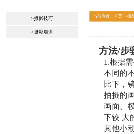
当前位置：首页 > 摄
>摄影技巧
>摄影培训
方法
/
步
1.
根据需
不同的
比下，
拍摄的
画面、
下较 
其他小