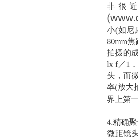
非很
(
www.
小
(
如尼
80mm
焦
拍摄的
lx f
／
1
头，而
率
(
放大
界上第一
4.
精确聚
微距镜