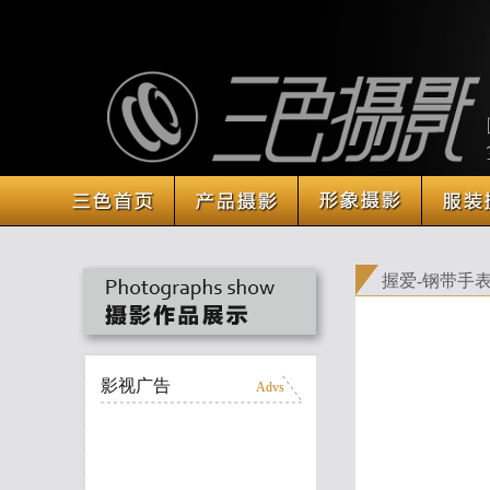
握爱-钢带
影视广告
Advs