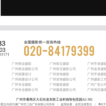
广州商业摄影
广州珠宝摄影
广州手表摄
广州商业摄影公司
广州珠宝摄影公司
广州皮具摄
广州画册设计
广州首饰摄影
广州手袋摄
司
广州画册设计公司
广州首饰摄影公司
广州摄影工
广州专业摄影
广州服装摄影
广州广告公
司
广州专业摄影公司
广州服装摄影公司
广州淘宝服
广州市番禺区大石街道东联工业村德智创意园A2-302
有图文内容均属广州市三色广告有限公司所有 | 盗用抄袭，追究法律责任 |
粤ICP