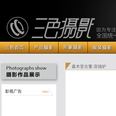
森木堂古董-宣德炉
影视广告
Advs